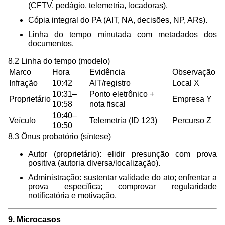
(CFTV, pedágio, telemetria, locadoras).
Cópia integral do PA (AIT, NA, decisões, NP, ARs).
Linha do tempo minutada com metadados dos
documentos.
8.2 Linha do tempo (modelo)
Marco
Hora
Evidência
Observação
Infração
10:42
AIT/registro
Local X
10:31–
Ponto eletrônico +
Proprietário
Empresa Y
10:58
nota fiscal
10:40–
Veículo
Telemetria (ID 123)
Percurso Z
10:50
8.3 Ônus probatório (síntese)
Autor (proprietário): elidir presunção com prova
positiva (autoria diversa/localização).
Administração: sustentar validade do ato; enfrentar a
prova específica; comprovar regularidade
notificatória e motivação.
9. Microcasos