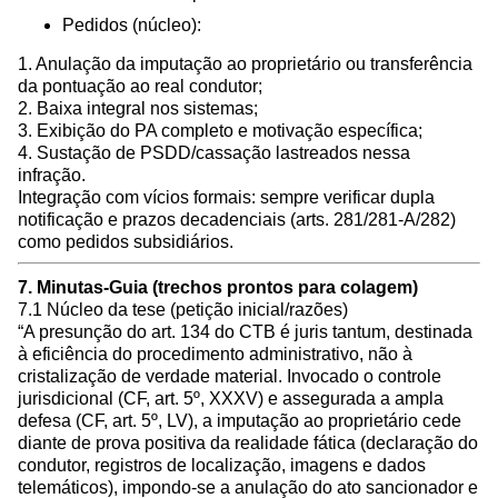
Pedidos (núcleo):
1. Anulação da imputação ao proprietário ou transferência
da pontuação ao real condutor;
2. Baixa integral nos sistemas;
3. Exibição do PA completo e motivação específica;
4. Sustação de PSDD/cassação lastreados nessa
infração.
Integração com vícios formais: sempre verificar dupla
notificação e prazos decadenciais (arts. 281/281-A/282)
como pedidos subsidiários.
7. Minutas-Guia (trechos prontos para colagem)
7.1 Núcleo da tese (petição inicial/razões)
“A presunção do art. 134 do CTB é juris tantum, destinada
à eficiência do procedimento administrativo, não à
cristalização de verdade material. Invocado o controle
jurisdicional (CF, art. 5º, XXXV) e assegurada a ampla
defesa (CF, art. 5º, LV), a imputação ao proprietário cede
diante de prova positiva da realidade fática (declaração do
condutor, registros de localização, imagens e dados
telemáticos), impondo-se a anulação do ato sancionador e