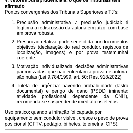
4. Vetores Jurisprudenciais: o que os Tribunais têm
afirmado
Pontos convergentes dos Tribunais Superiores e TJ’s:
Preclusão administrativa ≠ preclusão judicial: é
legítima a rediscussão da autoria em juízo, com base
em prova robusta.
Presunção relativa: pode ser elidida por documentos
objetivos (declaração do real condutor, registros de
localização, imagens) e por prova testemunhal
coerente.
Motivação individualizada: decisões administrativas
padronizadas, que não enfrentam a prova de autoria,
são nulas (Lei 9.784/1999, art. 50; Res. 918/2022).
Tutela de urgência: havendo probabilidade (lastro
documental) e perigo de dano (PSDD iminente;
atividade profissional dependente da CNH),
recomenda-se suspender de imediato os efeitos.
Uso prático: quando a infração foi captada por
equipamento sem condutor visível, cresce o peso de prova
posicional (CFTV, pedágio, bilhetes, telemetria, GPS).