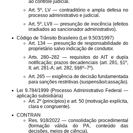
ao controle judicial.
Art. 5º, LV — contraditório e ampla defesa no
processo administrativo e judicial.
Art. 5º, LVII — presunção de inocência (efeitos
irradiados ao sancionador administrativo).
Código de Trânsito Brasileiro (Lei 9.503/1997)
Art. 134 — presunção de responsabilidade do
proprietário salvo indicação de condutor.
Arts. 280–282 — requisitos do AIT e dupla
notificação; prazos decadenciais (art. 281, §1º,
II; art. 281-A; art. 282, §§6º–7º).
Art. 265 — exigência de decisão fundamentada
para sanções restritivas (suspensão/cassação).
Lei 9.784/1999 (Processo Administrativo Federal —
aplicação subsidiária)
Art. 2º (princípios) e art. 50 (motivação explícita,
clara e congruente).
CONTRAN
Res. 918/2022 — consolidação procedimental
(formação válida do PA, conteúdo das
decisões, meios de ciência).