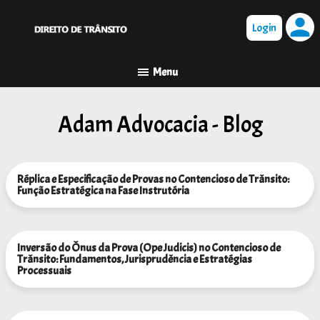
person
Adam Advocacia - Blog
Réplica e Especificação de Provas no Contencioso de Trânsito:
Função Estratégica na Fase Instrutória
Inversão do Ônus da Prova (Ope Judicis) no Contencioso de
Trânsito: Fundamentos, Jurisprudência e Estratégias
Processuais