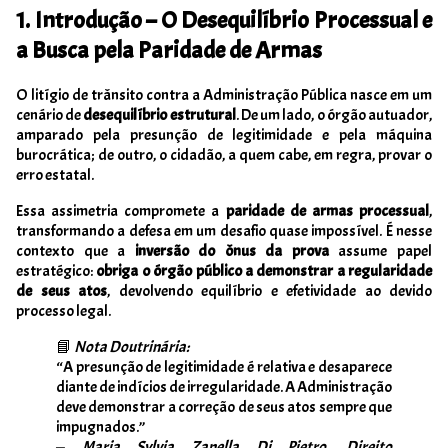
1. Introdução – O Desequilíbrio Processual e
a Busca pela Paridade de Armas
O litígio de trânsito contra a Administração Pública nasce em um
cenário de
desequilíbrio estrutural
. De um lado, o órgão autuador,
amparado pela presunção de legitimidade e pela máquina
burocrática; de outro, o cidadão, a quem cabe, em regra, provar o
erro estatal.
Essa assimetria compromete a
paridade de armas processual
,
transformando a defesa em um desafio quase impossível. É nesse
contexto que a
inversão do ônus da prova
assume papel
estratégico:
obriga o órgão público a demonstrar a regularidade
de seus atos
, devolvendo equilíbrio e efetividade ao devido
processo legal.
📘
Nota Doutrinária:
“A presunção de legitimidade é relativa e desaparece
diante de indícios de irregularidade. A Administração
deve demonstrar a correção de seus atos sempre que
impugnados.”
—
Maria Sylvia Zanella Di Pietro, Direito