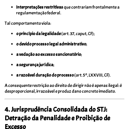
Interpretações restritivas
que contrariam frontalmente a
regulamentação federal.
Tal comportamento viola:
o princípio da legalidade
(art. 37, caput, CF);
o devido processo legal administrativo
;
a vedação ao excesso sancionatório
;
a segurança jurídica
;
a razoável duração do processo
(art. 5º, LXXVIII, CF).
A consequente restrição ao direito de dirigir não é apenas ilegal: é
desproporcional, irrazoável e produz dano concreto imediato.
4. Jurisprudência Consolidada do STJ:
Detração da Penalidade e Proibição de
Excesso