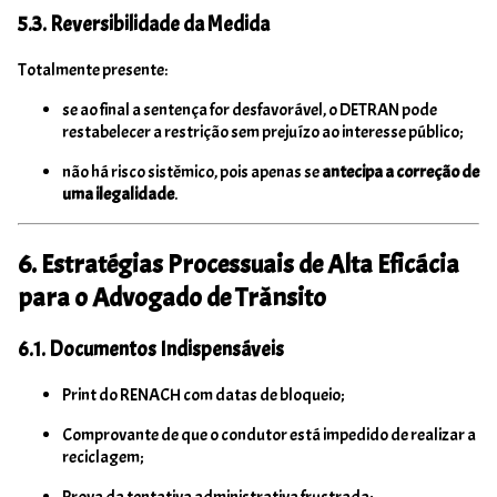
5.3. Reversibilidade da Medida
Totalmente presente:
se ao final a sentença for desfavorável, o DETRAN pode
restabelecer a restrição sem prejuízo ao interesse público;
não há risco sistêmico, pois apenas se
antecipa a correção de
uma ilegalidade
.
6. Estratégias Processuais de Alta Eficácia
para o Advogado de Trânsito
6.1. Documentos Indispensáveis
Print do RENACH com datas de bloqueio;
Comprovante de que o condutor está impedido de realizar a
reciclagem;
Prova da tentativa administrativa frustrada;