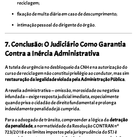
reciclagem;
fixação de multa diária em caso de descumprimento;
intimação pessoal do dirigente do órgão.
7. Conclusão: O Judiciário Como Garantia
Contra a Inércia Administrativa
A tutela de urgência no desbloqueio da CNH e na autorização do
curso de reciclagem não constitui privilégio ao condutor, mas sim
restauração da legalidade violada pela Administração Pública
.
A revelia administrativa — omissão, morosidade ou negativa
infundada — exige resposta judicial imediata, especialmente
quando priva o cidadão de direito fundamental e prolonga
indevidamente penalidade já cumprida.
Para o advogado de trânsito, compreender a lógica da
detração
da penalidade
, a normatividade da Resolução CONTRAN nº
723/2018 e os limites impostos pela jurisprudência do STJ é