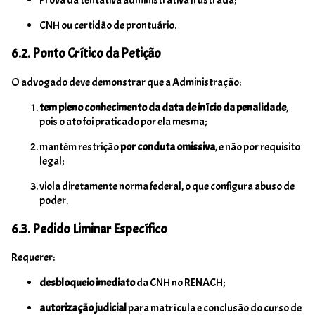
CNH ou certidão de prontuário.
6.2. Ponto Crítico da Petição
O advogado deve demonstrar que a Administração:
tem pleno conhecimento da data de início da penalidade
,
pois o ato foi praticado por ela mesma;
mantém restrição
por conduta omissiva
, e não por requisito
legal;
viola diretamente norma federal, o que configura abuso de
poder.
6.3. Pedido Liminar Específico
Requerer:
desbloqueio imediato
da CNH no RENACH;
autorização judicial
para matrícula e conclusão do curso de