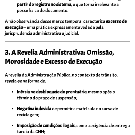
partir do registro no sistema
, o que torna irrelevante a
posse física do documento.
A não observância desse marco temporal caracteriza
excesso de
execução
— uma prática expressamente vedada pela
jurisprudência administrativa e judicial.
3. A Revelia Administrativa: Omissão,
Morosidade e Excesso de Execução
A revelia da Administração Pública, no contexto de trânsito,
revela-se na forma de:
Inércia no desbloqueio do prontuário
, mesmo após o
término do prazo de suspensão;
Negativa indevida
de permitir a matrícula no curso de
reciclagem;
Imposição de condições ilegais
, como a exigência de entrega
tardia da CNH;