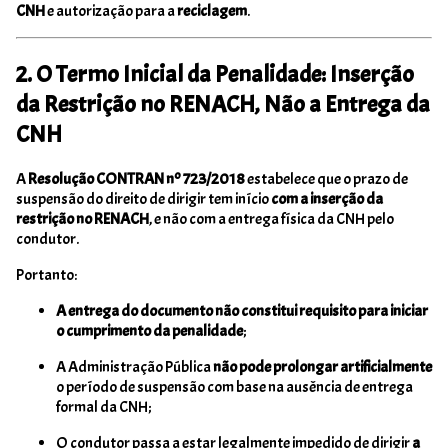
CNH
e autorização para a
reciclagem
.
2. O Termo Inicial da Penalidade: Inserção
da Restrição no RENACH, Não a Entrega da
CNH
A
Resolução CONTRAN nº 723/2018
estabelece que o prazo de
suspensão do direito de dirigir tem início
com a inserção da
restrição no RENACH
, e não com a entrega física da CNH pelo
condutor.
Portanto:
A entrega do documento não constitui requisito para iniciar
o cumprimento da penalidade
;
A Administração Pública
não pode prolongar artificialmente
o período de suspensão com base na ausência de entrega
formal da CNH;
O condutor passa a estar legalmente impedido de dirigir
a