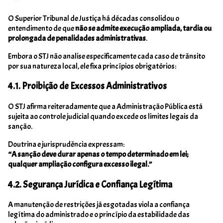
O Superior Tribunal de Justiça há décadas consolidou o
entendimento de que
não se admite execução ampliada, tardia ou
prolongada de penalidades administrativas
.
Embora o STJ não analise especificamente cada caso de trânsito
por sua natureza local, ele fixa princípios obrigatórios:
4.1. Proibição de Excessos Administrativos
O STJ afirma reiteradamente que a Administração Pública está
sujeita ao controle judicial quando excede os limites legais da
sanção.
Doutrina e jurisprudência expressam:
“A sanção deve durar apenas o tempo determinado em lei;
qualquer ampliação configura excesso ilegal.”
4.2. Segurança Jurídica e Confiança Legítima
A manutenção de restrições já esgotadas viola a confiança
legítima do administrado e o princípio da estabilidade das