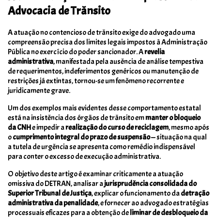
Advocacia de Trânsito
A atuação no contencioso de trânsito exige do advogado uma
compreensão precisa dos limites legais impostos à Administração
Pública no exercício do poder sancionador. A
revelia
administrativa
, manifestada pela ausência de análise tempestiva
de requerimentos, indeferimentos genéricos ou manutenção de
restrições já extintas, tornou-se um fenômeno recorrente e
juridicamente grave.
Um dos exemplos mais evidentes desse comportamento estatal
está na insistência dos órgãos de trânsito em
manter o bloqueio
da CNH
e impedir a
realização do curso de reciclagem
, mesmo após
o
cumprimento integral do prazo de suspensão
— situação na qual
a tutela de urgência se apresenta como remédio indispensável
para conter o excesso de execução administrativa.
O objetivo deste artigo é examinar criticamente a atuação
omissiva do DETRAN, analisar a
jurisprudência consolidada do
Superior Tribunal de Justiça
, explicar o funcionamento da
detração
administrativa da penalidade
, e fornecer ao advogado estratégias
processuais eficazes para a obtenção de
liminar de desbloqueio da