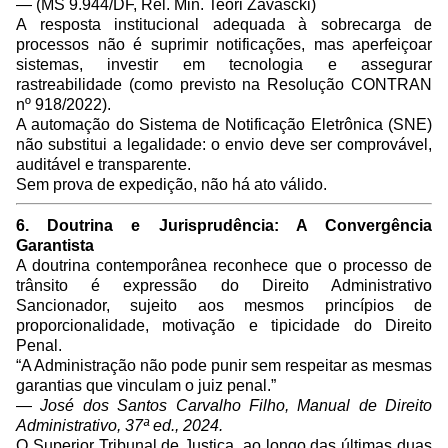
— (MS 9.944/DF, Rel. Min. Teori Zavascki)
A resposta institucional adequada à sobrecarga de
processos não é suprimir notificações, mas aperfeiçoar
sistemas, investir em tecnologia e assegurar
rastreabilidade (como previsto na Resolução CONTRAN
nº 918/2022).
A automação do Sistema de Notificação Eletrônica (SNE)
não substitui a legalidade: o envio deve ser comprovável,
auditável e transparente.
Sem prova de expedição, não há ato válido.
6. Doutrina e Jurisprudência: A Convergência
Garantista
A doutrina contemporânea reconhece que o processo de
trânsito é expressão do Direito Administrativo
Sancionador, sujeito aos mesmos princípios de
proporcionalidade, motivação e tipicidade do Direito
Penal.
“A Administração não pode punir sem respeitar as mesmas
garantias que vinculam o juiz penal.”
—
José dos Santos Carvalho Filho, Manual de Direito
Administrativo, 37ª ed., 2024.
O Superior Tribunal de Justiça, ao longo das últimas duas