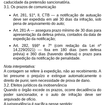
caducidade da pretensão sancionatória.
3.1. Os prazos de comunicação
Art. 281, §1º, II, CTB — a notificação de autuação
deve ser expedida em até 30 dias da infração, sob
pena de arquivamento do auto;
Art. 281-A — assegura prazo mínimo de 30 dias para
apresentação da defesa prévia, contados da data de
expedição da notificação;
Art. 282, §§6º e 7º (com redação da Lei nº
14.229/2021) — fixa em 180 dias (sem defesa
prévia) e 360 dias (havendo defesa) o prazo para
expedição da notificação de penalidade.
Nota interpretativa:
A contagem se refere à expedição, não ao recebimento. A
lei presume o prejuízo e extingue automaticamente o
direito de punir, sem necessidade de prova de dano.
3.2. Efeitos jurídicos da inobservância
Quando o órgão excede os prazos, ocorre decadência do
poder sancionador, e o auto de infração deve ser
arquivado de ofício.
A jurisprudência é pacífica nesse sentido: