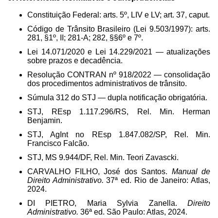
Constituição Federal: arts. 5º, LIV e LV; art. 37, caput.
Código de Trânsito Brasileiro (Lei 9.503/1997): arts.
281, §1º, II; 281-A; 282, §§6º e 7º.
Lei 14.071/2020 e Lei 14.229/2021 — atualizações
sobre prazos e decadência.
Resolução CONTRAN nº 918/2022 — consolidação
dos procedimentos administrativos de trânsito.
Súmula 312 do STJ — dupla notificação obrigatória.
STJ, REsp 1.117.296/RS, Rel. Min. Herman
Benjamin.
STJ, AgInt no REsp 1.847.082/SP, Rel.
Min.
Francisco Falcão.
STJ, MS 9.944/DF, Rel. Min. Teori Zavascki.
CARVALHO FILHO, José dos Santos.
Manual de
Direito Administrativo.
37ª ed. Rio de Janeiro: Atlas,
2024.
DI PIETRO, Maria Sylvia Zanella.
Direito
Administrativo.
36ª ed. São Paulo: Atlas, 2024.