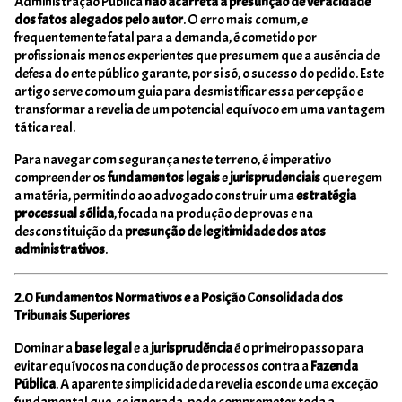
Administração Pública
não acarreta a presunção de veracidade
dos fatos alegados pelo autor
. O erro mais comum, e
frequentemente fatal para a demanda, é cometido por
profissionais menos experientes que presumem que a ausência de
defesa do ente público garante, por si só, o sucesso do pedido. Este
artigo serve como um guia para desmistificar essa percepção e
transformar a revelia de um potencial equívoco em uma vantagem
tática real.
Para navegar com segurança neste terreno, é imperativo
compreender os
fundamentos legais
e
jurisprudenciais
que regem
a matéria, permitindo ao advogado construir uma
estratégia
processual sólida
, focada na produção de provas e na
desconstituição da
presunção de legitimidade dos atos
administrativos
.
2.0 Fundamentos Normativos e a Posição Consolidada dos
Tribunais Superiores
Dominar a
base legal
e a
jurisprudência
é o primeiro passo para
evitar equívocos na condução de processos contra a
Fazenda
Pública
. A aparente simplicidade da revelia esconde uma exceção