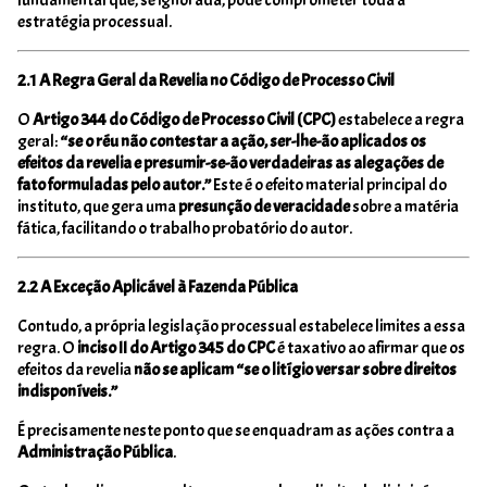
fundamental que, se ignorada, pode comprometer toda a
estratégia processual.
2.1 A Regra Geral da Revelia no Código de Processo Civil
O
Artigo 344 do Código de Processo Civil (CPC)
estabelece a regra
geral:
“se o réu não contestar a ação, ser-lhe-ão aplicados os
efeitos da revelia e presumir-se-ão verdadeiras as alegações de
fato formuladas pelo autor.”
Este é o efeito material principal do
instituto, que gera uma
presunção de veracidade
sobre a matéria
fática, facilitando o trabalho probatório do autor.
2.2 A Exceção Aplicável à Fazenda Pública
Contudo, a própria legislação processual estabelece limites a essa
regra. O
inciso II do Artigo 345 do CPC
é taxativo ao afirmar que os
efeitos da revelia
não se aplicam “se o litígio versar sobre direitos
indisponíveis.”
É precisamente neste ponto que se enquadram as ações contra a
Administração Pública
.