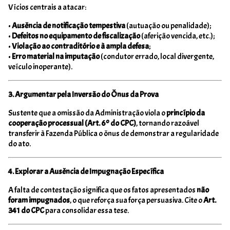
Vícios centrais a atacar:
•
Ausência de notificação tempestiva
(autuação ou penalidade);
•
Defeitos no equipamento de fiscalização
(aferição vencida, etc.);
•
Violação ao contraditório e à ampla defesa
;
•
Erro material na imputação
(condutor errado, local divergente,
veículo inoperante).
3. Argumentar pela Inversão do Ônus da Prova
Sustente que a omissão da Administração viola o
princípio da
cooperação processual (Art. 6º do CPC)
, tornando razoável
transferir à Fazenda Pública o ônus de demonstrar a regularidade
do ato.
4. Explorar a Ausência de Impugnação Específica
A falta de contestação significa que os fatos apresentados
não
foram impugnados
, o que reforça sua força persuasiva. Cite o
Art.
341 do CPC
para consolidar essa tese.