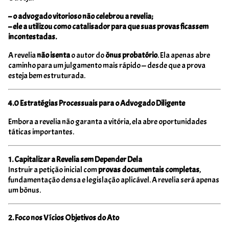
– o advogado vitorioso não celebrou a revelia;
– ele a utilizou como catalisador para que suas provas ficassem
incontestadas.
A revelia
não isenta
o autor do
ônus probatório
. Ela apenas abre
caminho para um julgamento mais rápido — desde que a prova
esteja bem estruturada.
4.0 Estratégias Processuais para o Advogado Diligente
Embora a revelia não garanta a vitória, ela abre oportunidades
táticas importantes.
1. Capitalizar a Revelia sem Depender Dela
Instruir a petição inicial com
provas documentais completas
,
fundamentação densa e legislação aplicável. A revelia será apenas
um bônus.
2. Foco nos Vícios Objetivos do Ato