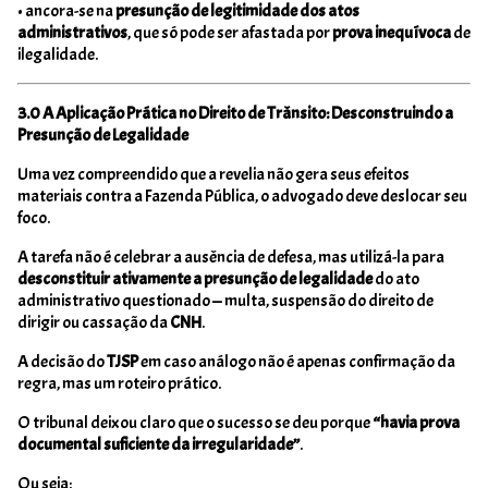
• ancora-se na
presunção de legitimidade dos atos
administrativos
, que só pode ser afastada por
prova inequívoca
de
ilegalidade.
3.0 A Aplicação Prática no Direito de Trânsito: Desconstruindo a
Presunção de Legalidade
Uma vez compreendido que a revelia não gera seus efeitos
materiais contra a Fazenda Pública, o advogado deve deslocar seu
foco.
A tarefa não é celebrar a ausência de defesa, mas utilizá-la para
desconstituir ativamente a presunção de legalidade
do ato
administrativo questionado — multa, suspensão do direito de
dirigir ou cassação da
CNH
.
A decisão do
TJSP
em caso análogo não é apenas confirmação da
regra, mas um roteiro prático.
O tribunal deixou claro que o sucesso se deu porque
“havia prova
documental suficiente da irregularidade”
.
Ou seja: