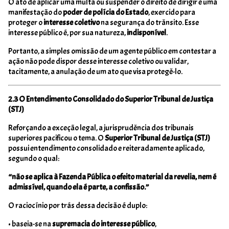
O ato de aplicar uma multa ou suspender o direito de dirigir é uma
manifestação do
poder de polícia do Estado
, exercido para
proteger o
interesse coletivo
na segurança do trânsito. Esse
interesse público é, por sua natureza,
indisponível
.
Portanto, a simples omissão de um agente público em contestar a
ação não pode dispor desse interesse coletivo ou validar,
tacitamente, a anulação de um ato que visa protegê-lo.
2.3 O Entendimento Consolidado do Superior Tribunal de Justiça
(STJ)
Reforçando a exceção legal, a jurisprudência dos tribunais
superiores pacificou o tema. O
Superior Tribunal de Justiça (STJ)
possui entendimento consolidado e reiteradamente aplicado,
segundo o qual:
“não se aplica à Fazenda Pública o efeito material da revelia, nem é
admissível, quando ela é parte, a confissão.”
O raciocínio por trás dessa decisão é duplo:
• baseia-se na
supremacia do interesse público
,