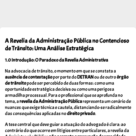
A Revelia da Administração Pública no Contencioso
de Trânsito: Uma Análise Estratégica
1.0 Introdução: O Paradoxo da Revelia Administrativa
Na advocacia de trânsito, o momento em que se constata a
ausência de contestação
por parte do
DETRAN
ou de outro
órgão
de trânsito
pode ser percebido de duas formas: como uma
oportunidade estratégica decisiva ou como uma perigosa
armadilha processual. Para o profissional que se aprofunda no
tema, a
revelia da Administração Pública
representa um cenário de
nuances que exige técnica e cautela, distanciando-se radicalmente
das consequências aplicadas no
direito privado
.
A tese central que deve guiar a atuação do advogado é clara: ao
contrário do que ocorre em litígios entre particulares, a revelia da