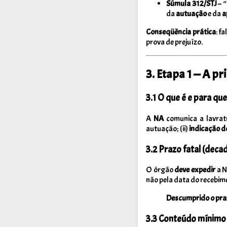
Súmula 312/STJ
– “
da
autuação
e da
a
Conseqüência prática
: f
prova de prejuízo.
3. Etapa 1 — A pr
3.1 O que é e para qu
A
NA
comunica a lavra
autuação; (ii)
indicação d
3.2 Prazo fatal (deca
O órgão
deve expedir
a 
não pela data do recebim
Descumprido o pra
3.3 Conteúdo mínimo (