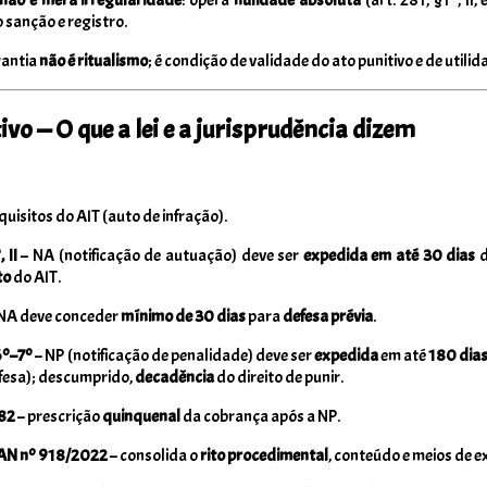
o sanção e registro.
rantia
não é ritualismo
; é condição de validade do ato punitivo e de utilid
vo — O que a lei e a jurisprudência dizem
quisitos do AIT (auto de infração).
 II
– NA (notificação de autuação) deve ser
expedida em até 30 dias
d
to
do AIT.
NA deve conceder
mínimo de 30 dias
para
defesa prévia
.
6º–7º
– NP (notificação de penalidade) deve ser
expedida
em até
180 dia
fesa); descumprido,
decadência
do direito de punir.
282
– prescrição
quinquenal
da cobrança após a NP.
AN nº 918/2022
– consolida o
rito procedimental
, conteúdo e meios de e