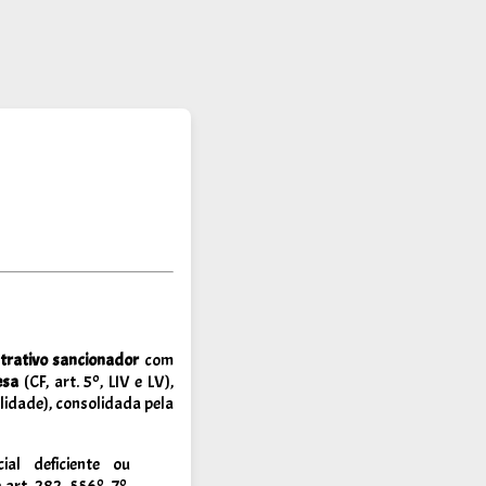
trativo sancionador
com
esa
(CF, art. 5º, LIV e LV),
lidade), consolidada pela
ial deficiente ou
 e art. 282, §§6º–7º,