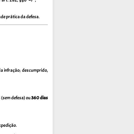
ade prática da defesa.
a infração; descumprido,
s
(sem defesa) ou
360 dias
xpedição.