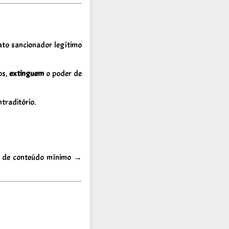
to sancionador legítimo
os,
extinguem
o poder de
ntraditório.
a de conteúdo mínimo →