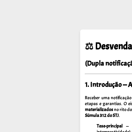
⚖️
Desvendan
(Dupla notificaç
1. Introdução — 
Receber uma notificação
etapas e garantias. O e
materializados
no rito d
Súmula 312 do STJ
.
Tese-principal
intempestividade)