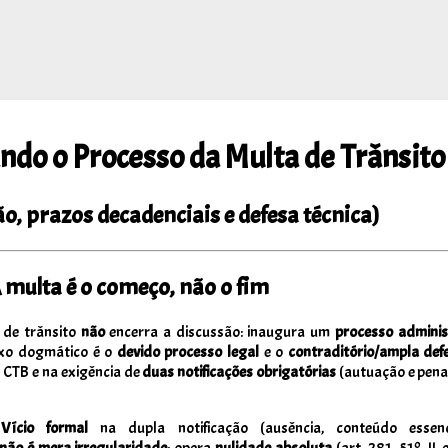
do o Processo da Multa de Trânsito
ão, prazos decadenciais e defesa técnica)
A multa é o começo, não o fim
 de trânsito
não
encerra a discussão: inaugura um
processo adminis
ixo dogmático é o
devido processo legal
e o
contraditório/ampla def
o CTB e na exigência de
duas notificações obrigatórias
(autuação e pena
—
Vício formal
na dupla notificação (ausência, conteúdo essenc
não é mera irregularidade
: opera
nulidade absoluta
(art. 281, §1º, II,