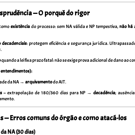
risprudência — O porquê do rigor
como
existência
do processo: sem NA válida e NP tempestiva,
não há
a
 decadenciais
: protegem eficiência e segurança jurídica. Ultrapassad
.
o
quando a lei fixa prazo fatal: não se exige prova adicional de dano ao co
e entendimentos):
dade da NA →
arquivamento
do AIT.
is
– extrapolação de 180/360 dias para NP →
decadência
; ausênci
amento.
as — Erros comuns do órgão e como atacá-los
 da NA (30 dias)