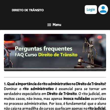
person
1. Qual a importância do rito administrativo no Direito de Trânsito?
Dominar o
rito administrativo
é essencial para se tornar um
verdadeiro especialista em
Direito de Trânsito
. O rito judicial, em
muitos casos, não inova, mas apenas
invoca nulidades
ocorridas
no processo administrativo. Por isso, é fundamental que o aluno
não caia na armadilha de cursos que focam apenas no
rito judicial
,