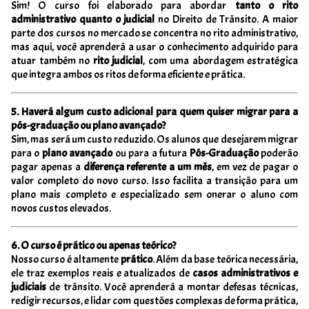
Sim! O curso foi elaborado para abordar
tanto o rito
administrativo quanto o judicial
no Direito de Trânsito. A maior
parte dos cursos no mercado se concentra no rito administrativo,
mas aqui, você aprenderá a usar o conhecimento adquirido para
atuar também no
rito judicial
, com uma abordagem estratégica
que integra ambos os ritos de forma eficiente e prática.
5. Haverá algum custo adicional para quem quiser migrar para a
pós-graduação ou plano avançado?
Sim, mas será um custo reduzido. Os alunos que desejarem migrar
para o
plano avançado
ou para a futura
Pós-Graduação
poderão
pagar apenas a
diferença referente a um mês
, em vez de pagar o
valor completo do novo curso. Isso facilita a transição para um
plano mais completo e especializado sem onerar o aluno com
novos custos elevados.
6. O curso é prático ou apenas teórico?
Nosso curso é altamente
prático
. Além da base teórica necessária,
ele traz exemplos reais e atualizados de
casos administrativos e
judiciais
de trânsito. Você aprenderá a montar defesas técnicas,
redigir recursos, e lidar com questões complexas de forma prática,