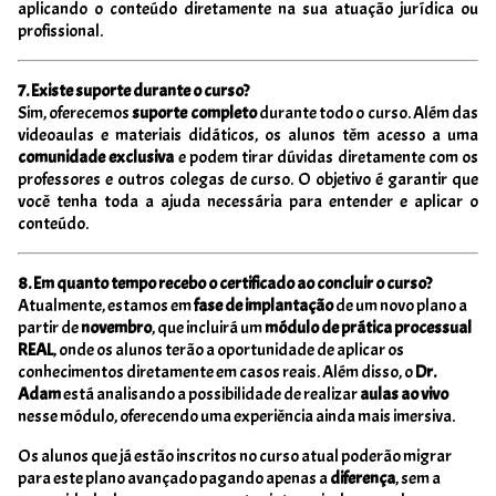
aplicando o conteúdo diretamente na sua atuação jurídica ou
profissional.
7. Existe suporte durante o curso?
Sim, oferecemos
suporte completo
durante todo o curso. Além das
videoaulas e materiais didáticos, os alunos têm acesso a uma
comunidade exclusiva
e podem tirar dúvidas diretamente com os
professores e outros colegas de curso. O objetivo é garantir que
você tenha toda a ajuda necessária para entender e aplicar o
conteúdo.
8. Em quanto tempo recebo o certificado ao concluir o curso?
Atualmente, estamos em
fase de implantação
de um novo plano a
partir de
novembro
, que incluirá um
módulo de prática processual
REAL
, onde os alunos terão a oportunidade de aplicar os
conhecimentos diretamente em casos reais. Além disso, o
Dr.
Adam
está analisando a possibilidade de realizar
aulas ao vivo
nesse módulo, oferecendo uma experiência ainda mais imersiva.
Os alunos que já estão inscritos no curso atual poderão migrar
para este plano avançado pagando apenas a
diferença
, sem a