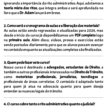
ignorando a importância do rito administrativo. Aqui, adotamos a
teoria mista dos ritos
, que integra ambos e será aprofundada no
livro que o
Dr. Adam
lançará em breve.
2. Como será o cronograma de aulas e a liberação dos materiais?
As aulas estão sendo regravadas e atualizadas para 2024, mas
desde o início do curso já disponibilizamos um
PDF completo
logo
na
primeira aula
. Além disso, vídeos, provas e exercícios estão
sendo postados diariamente, para que os alunos possam avançar
no conteúdo enquanto as atualizações completas são finalizadas.
3. Quem pode fazer este curso?
Nosso curso é destinado a
advogados, estudantes de Direito
, e
também a outros profissionais interessados no
Direito de Trânsito
,
como
motoristas profissionais, jornalistas, tecnólogos
e
profissionais de áreas correlatas. O conteúdo é adaptado tanto
para quem já atua na advocacia quanto para quem deseja
entender as nuances legais do trânsito.
4. O curso cobre tanto o rito administrativo quanto o judicial?